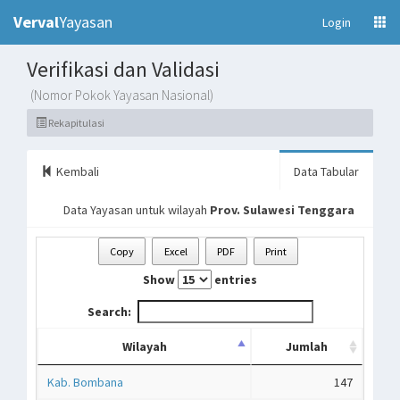
Verval
Yayasan
(current)
Login
Verifikasi dan Validasi
(Nomor Pokok Yayasan Nasional)
Rekapitulasi
Kembali
Data Tabular
Data Yayasan untuk wilayah
Prov. Sulawesi Tenggara
Copy
Excel
PDF
Print
Show
entries
Search:
Wilayah
Jumlah
Kab. Bombana
147