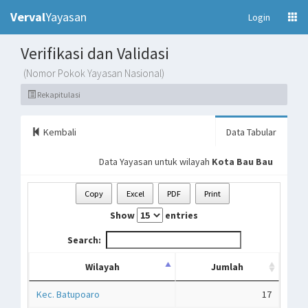
Verval
Yayasan
(current)
Login
Verifikasi dan Validasi
(Nomor Pokok Yayasan Nasional)
Rekapitulasi
Kembali
Data Tabular
Data Yayasan untuk wilayah
Kota Bau Bau
Copy
Excel
PDF
Print
Show
entries
Search:
Wilayah
Jumlah
Kec. Batupoaro
17