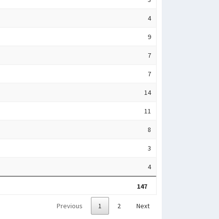
4
9
7
7
14
11
8
3
4
147
Previous
1
2
Next