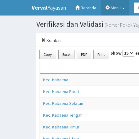
Verval
Yayasan
(current)
Beranda
Menu
Verifikasi dan Validasi
(Nomor Pokok Yay
Kembali
Show
en
Copy
Excel
PDF
Print
Kec. Kabaena
Kec. Kabaena Barat
Kec. Kabaena Selatan
Kec. Kabaena Tengah
Kec. Kabaena Timur
Kec. Kabaena Utara