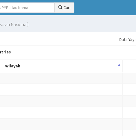
Cari
asan Nasional)
Data Yay
tries
Wilayah