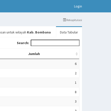
(current)
Login
Rekapitulasi
asan untuk wilayah
Kab. Bombana
Data Tabular
Search:
Jumlah
6
2
1
8
3
3