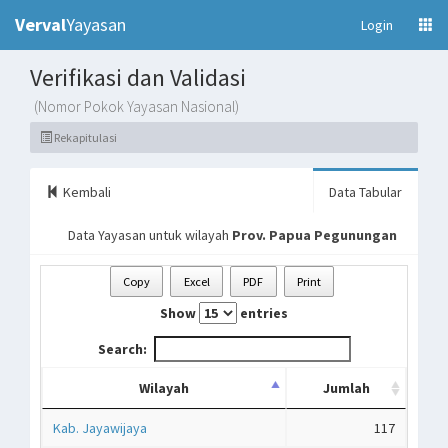
Verval
Yayasan
(current)
Login
Verifikasi dan Validasi
(Nomor Pokok Yayasan Nasional)
Rekapitulasi
Kembali
Data Tabular
Data Yayasan untuk wilayah
Prov. Papua Pegunungan
Copy
Excel
PDF
Print
Show
entries
Search:
Wilayah
Jumlah
Kab. Jayawijaya
117