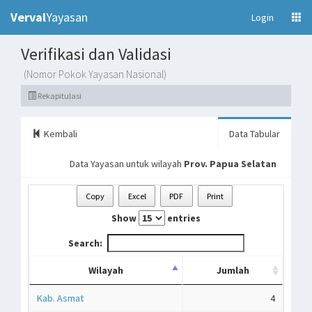
Verval
Yayasan
(current)
Login
Verifikasi dan Validasi
(Nomor Pokok Yayasan Nasional)
Rekapitulasi
Kembali
Data Tabular
Data Yayasan untuk wilayah
Prov. Papua Selatan
Copy
Excel
PDF
Print
Show
entries
Search:
Wilayah
Jumlah
Kab. Asmat
4