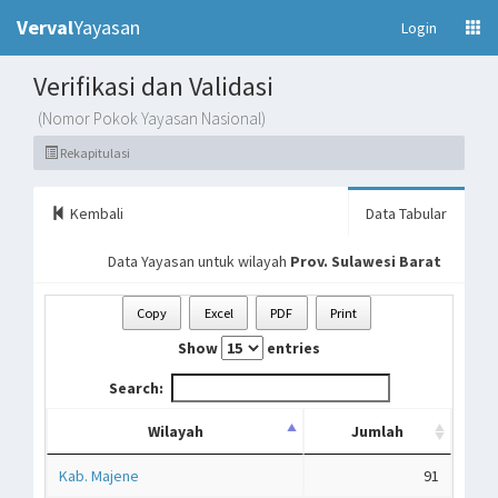
Verval
Yayasan
(current)
Login
Verifikasi dan Validasi
(Nomor Pokok Yayasan Nasional)
Rekapitulasi
Kembali
Data Tabular
Data Yayasan untuk wilayah
Prov. Sulawesi Barat
Copy
Excel
PDF
Print
Show
entries
Search:
Wilayah
Jumlah
Kab. Majene
91