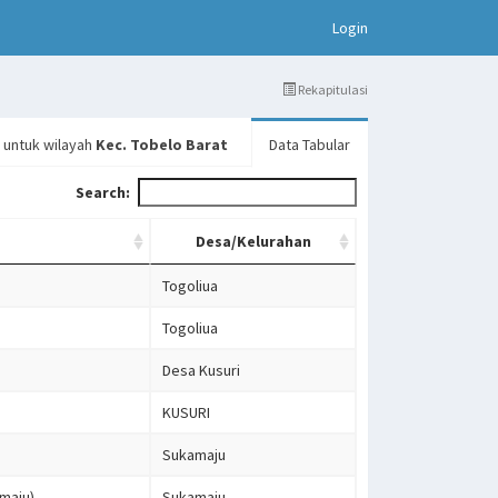
(current)
Login
Rekapitulasi
 untuk wilayah
Kec. Tobelo Barat
Data Tabular
Search:
Desa/Kelurahan
Togoliua
Togoliua
Desa Kusuri
KUSURI
Sukamaju
maju)
Sukamaju