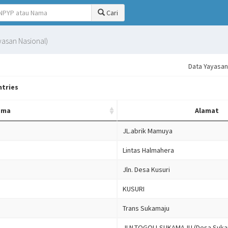
Cari
asan Nasional)
Data Yayasan
tries
ama
Alamat
JL.abrik Mamuya
Lintas Halmahera
Jln. Desa Kusuri
KUSURI
Trans Sukamaju
JLN.TOGOLI-SUKAMAJU (Desa Suka