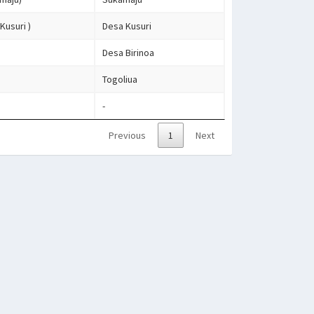
Kusuri )
Desa Kusuri
Desa Birinoa
Togoliua
-
Previous
1
Next