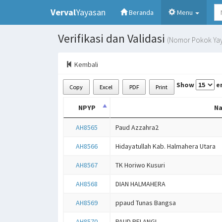
Verval
Yayasan
(current)
Beranda
Menu
Verifikasi dan Validasi
(Nomor Pokok Yay
Kembali
Show
en
Copy
Excel
PDF
Print
NPYP
N
AH8565
Paud Azzahra2
AH8566
Hidayatullah Kab. Halmahera Utara
AH8567
TK Horiwo Kusuri
AH8568
DIAN HALMAHERA
AH8569
ppaud Tunas Bangsa
AH8570
PAUD PELANGI