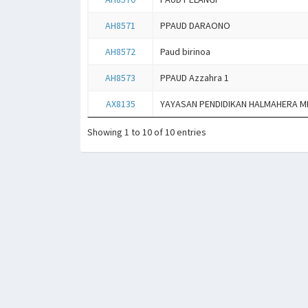
AH8571
PPAUD DARAONO
AH8572
Paud birinoa
AH8573
PPAUD Azzahra 1
AX8135
YAYASAN PENDIDIKAN HALMAHERA 
Showing 1 to 10 of 10 entries