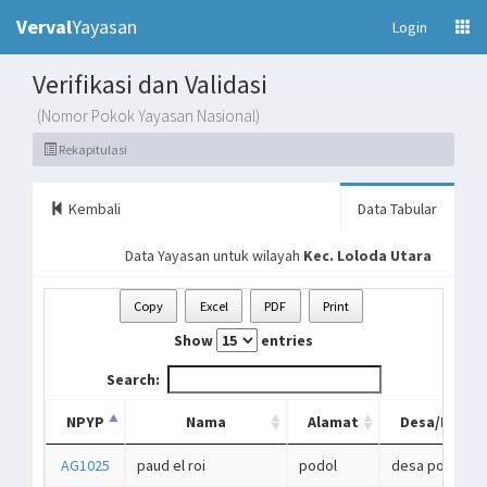
Verval
Yayasan
(current)
Login
Verifikasi dan Validasi
(Nomor Pokok Yayasan Nasional)
Rekapitulasi
Kembali
Data Tabular
Data Yayasan untuk wilayah
Kec. Loloda Utara
Copy
Excel
PDF
Print
Show
entries
Search:
NPYP
Nama
Alamat
Desa/Kelur
AG1025
paud el roi
podol
desa podol