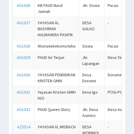
AG1026
KB PAUD Nurul
Jln. Siswa
Pacao
Jannah
AG1027
YAYASAN AL
DESA
-
BASYIRIAH
GALAO
HALMAHERA PASIFIK
AG1028
Womatekekomoteke
Siswa
Pacao
AG1029
PAUD Air Terjun
Jln
Desa Teru - Te
Lapangan
AG1030
YAYASAN PENDIDIKAN
Desa
Dorume
KRISTEN GMIH
Dorume
AG1031
Yayasan Kristen GMIH
Desa Igo
POSI-POSI
IGO
AG1032
PAUD Queen Glory
Jln. Desa
Desa Asimiro
Asimiro
AZ5514
YAYASAN AL MISBACH
DESA
-
WORIMOI