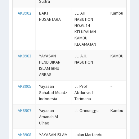
Sultra
AK8902
BAKTI
JL. AH
Kambu
NUSANTARA
NASUTION
NO.G. 14
KELURAHAN
KAMBU
KECAMATAN
AK8903
YAYASAN
JL. A.H.
KAMBU
PENDIDIKAN
NASUTION
ISLAM IBNU
ABBAS
AK8905
Yayasan
Jl. Prof
-
Sahabat Muadz
Abdurrauf
Indonesia
Tarimana
AK8907
Yayasan
Jl. Orinunggu
Kambu
Amanah Al
Ulhaq
AK8908
YAYASAN ISLAM
Jalan Martandu
-