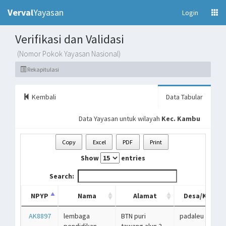
Verval
Yayasan
(current)
Login
Verifikasi dan Validasi
(Nomor Pokok Yayasan Nasional)
Rekapitulasi
Kembali
Data Tabular
Data Yayasan untuk wilayah
Kec. Kambu
Copy
Excel
PDF
Print
Show
entries
Search:
NPYP
Nama
Alamat
Desa/Kelura
AK8897
lembaga
BTN puri
padaleu