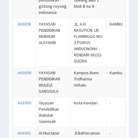
pendidikan
tawang alun 2
gotong royong
blok B no 9
indonesia
AK8898
YAYASAN
JL. A.H.
KAMBU
PENDIDIKAN
NASUTION. LR.
MURHUM
FLAMINGGO NO.
ALSYAHID
2 POROS
ANDUONOHU
KENDARI 93232-
SULTRA
AK8899
YAYASAN
Kampus Bumi
Kambu
PENDIDIKAN
Tridharma
WULELE
Unhalu
SANGGULA
AK8900
Yayasan
Kota Kendari
-
Pendidikan
Wahdah
Islamiyah
AK8901
Al Mustaniir
Jl.Bahteramas
-