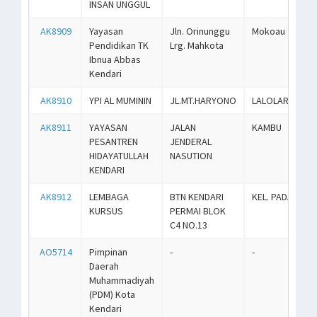
INSAN UNGGUL
AK8909
Yayasan
Jln. Orinunggu
Mokoau
Pendidikan TK
Lrg. Mahkota
Ibnua Abbas
Kendari
AK8910
YPI AL MUMININ
JL.MT.HARYONO
LALOLARA
AK8911
YAYASAN
JALAN
KAMBU
PESANTREN
JENDERAL
HIDAYATULLAH
NASUTION
KENDARI
AK8912
LEMBAGA
BTN KENDARI
KEL. PADALEU
KURSUS
PERMAI BLOK
C4 NO.13
AO5714
Pimpinan
-
-
Daerah
Muhammadiyah
(PDM) Kota
Kendari