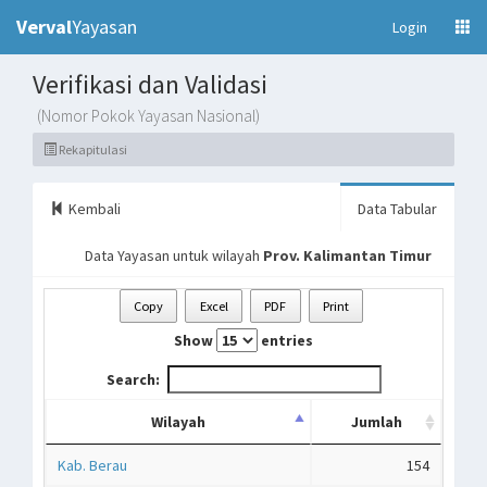
Verval
Yayasan
(current)
Login
Verifikasi dan Validasi
(Nomor Pokok Yayasan Nasional)
Rekapitulasi
Kembali
Data Tabular
Data Yayasan untuk wilayah
Prov. Kalimantan Timur
Copy
Excel
PDF
Print
Show
entries
Search:
Wilayah
Jumlah
Kab. Berau
154