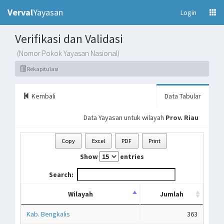
Verval
Yayasan
(current)
Login
Verifikasi dan Validasi
(Nomor Pokok Yayasan Nasional)
Rekapitulasi
Kembali
Data Tabular
Data Yayasan untuk wilayah
Prov. Riau
Copy
Excel
PDF
Print
Show
entries
Search:
Wilayah
Jumlah
Kab. Bengkalis
363