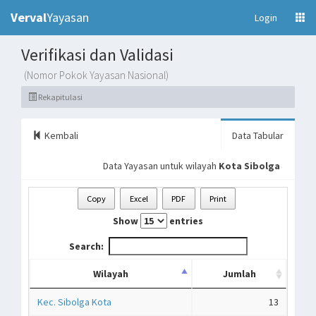
Verval
Yayasan
(current)
Login
Verifikasi dan Validasi
(Nomor Pokok Yayasan Nasional)
Rekapitulasi
Kembali
Data Tabular
Data Yayasan untuk wilayah
Kota Sibolga
Copy
Excel
PDF
Print
Show
entries
Search:
Wilayah
Jumlah
Kec. Sibolga Kota
13