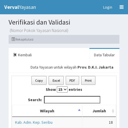
Verval
Yayasan
(current)
Login
Verifikasi dan Validasi
(Nomor Pokok Yayasan Nasional)
Rekapitulasi
Kembali
Data Tabular
Data Yayasan untuk wilayah
Prov. D.K.I. Jakarta
Copy
Excel
PDF
Print
Show
entries
Search:
Wilayah
Jumlah
Kab. Adm. Kep. Seribu
18