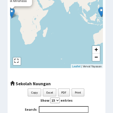
sih Anak Minahasa
+
−
Leaflet
| Verval Yayasan
Sekolah Naungan
Copy
Excel
PDF
Print
Show
entries
Search: