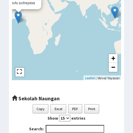
Paud putu putrayasa
+
−
Leaflet
| Verval Yayasan
Sekolah Naungan
Copy
Excel
PDF
Print
Show
entries
Search: