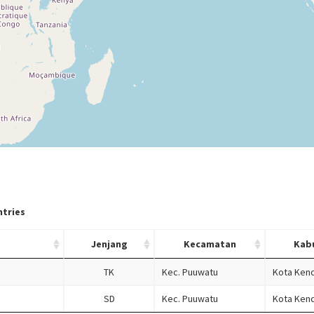
tries
Jenjang
Kecamatan
Kab
D
TK
Kec. Puuwatu
Kota Kend
SD
Kec. Puuwatu
Kota Kend