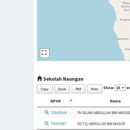
Sekolah Naungan
Show
en
Copy
Excel
PDF
Print
NPSN
Nama
70049544
TK ISLAM ABDULLAH BIN MASU
70059967
SD TQ ABDULLAH BIN MASUD