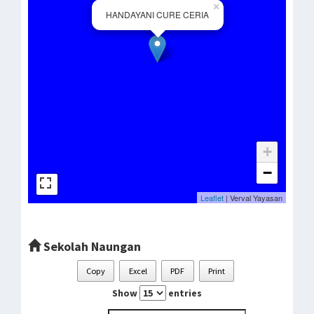
×
HANDAYANI CURE CERIA
+
−
Leaflet
| Verval Yayasan
Sekolah Naungan
Copy
Excel
PDF
Print
Show
entries