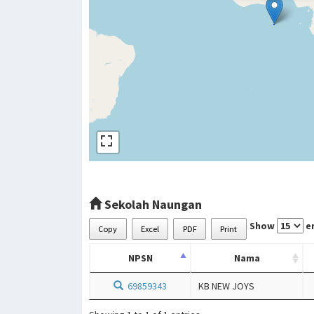
Sekolah Naungan
Show
en
Copy
Excel
PDF
Print
NPSN
Nama
69859343
KB NEW JOYS