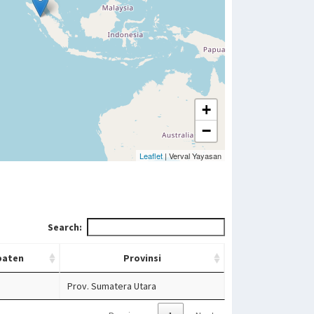
+
−
Leaflet
| Verval Yayasan
Search:
paten
Provinsi
Prov. Sumatera Utara