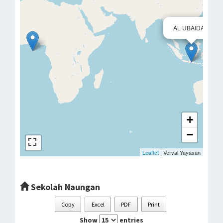
×
AL UBAIDAH
+
−
Leaflet
| Verval Yayasan
Sekolah Naungan
Copy
Excel
PDF
Print
Show
entries